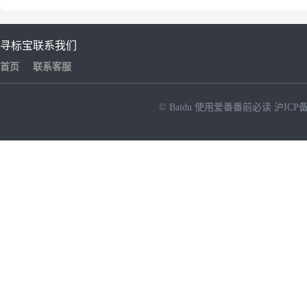
寻标宝
联系我们
首页
联系客服
© Baidu
使用爱番番前必读
沪ICP备
NEW
HOT
暂时没有搜索结果…