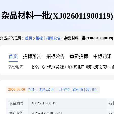
杂品材料一批(XJ026011900119)
您当前的位置：
首页
招标｜招标公告
杂品材料一批(XJ026011900119)
首页
招标预告
招标公告
重新招标
中标通知
省份地区：
北京
广东
上海
江苏
浙江
山东
湖北
四川
河北
河南
天津
山
2026-08-06
招标｜招标公告
辽宁省
|
锦州市
|
凌河区
项目编号
XJ026011900119
招
发布时间
2026-01-19 18:43:41
标