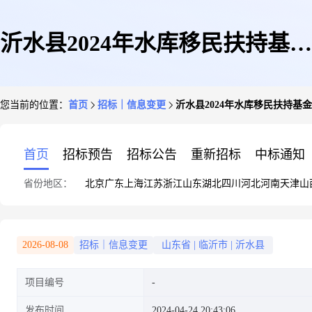
沂水县2024年水库移民扶持基金
您当前的位置：
首页
招标｜信息变更
沂水县2024年水库移民扶持基
(资金)项目(基础设施及美丽移
首页
招标预告
招标公告
重新招标
中标通知
省份地区：
北京
广东
上海
江苏
浙江
山东
湖北
四川
河北
河南
天津
山
民村项目)施工标-变更通知
2026-08-08
招标｜信息变更
山东省
|
临沂市
|
沂水县
项目编号
发布时间
2024-04-24 20:43:06