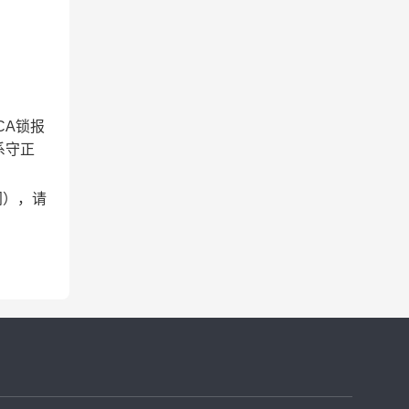
C
A
锁报
系
守正
间），请