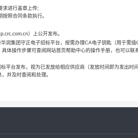
要求进行盖章上传;
后期按照合同条款执行。
cp.crc.com.cn
）上公开发布。
册华润集团守正电子招标平台，按需办理C
A
电子钥匙（用于需插
，具体操作步骤可查阅网站首页帮助中心的操作手册，也可以联
招标平台发布，视为已发放给相应供应商（发放时间即为发出时
息，并及时查阅和处理。