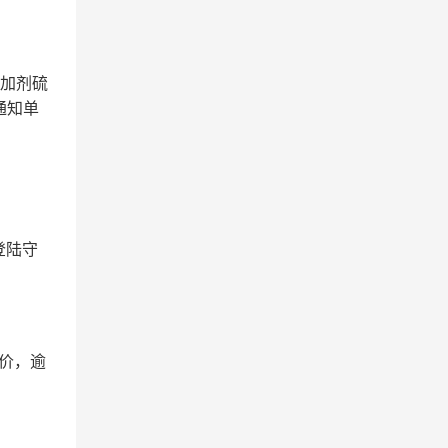
添加剂硫
通知单
登陆守
价，逾