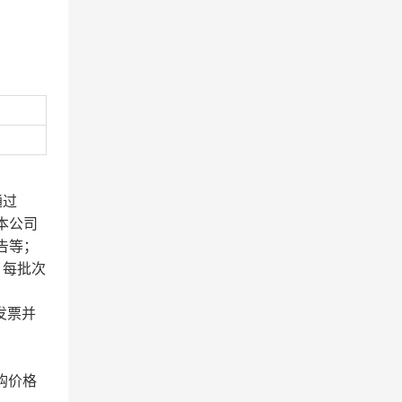
通过
本公司
告等；
；每批次
发票并
购价格