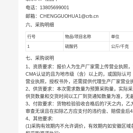
电话：13805699001
邮箱：CHENGGUOHUA1@crb.cn
六、采购明细
行号
物品/项目名称
单位
1
硫酸钙
公斤/千克
七、采购说明
1、资质要求：报价人为生产厂家需上传营业执照，
CMA认证的且为地市级（含）以上的，或国际认可（有
营业执照，授权书外，还需提供代理生产厂家营业执
2、供货要求：本次需求数量为预算采购量，实际采
供货数量和交货时间以工厂到货通知数量为准，无
3、付款要求：货物检验验收合格后的7天之内，
审查无误且在扣除乙方应支付的违约金、赔偿金后4
4、其他要求:
(1)采购有效期内不允许调价，有效期内如安徽区