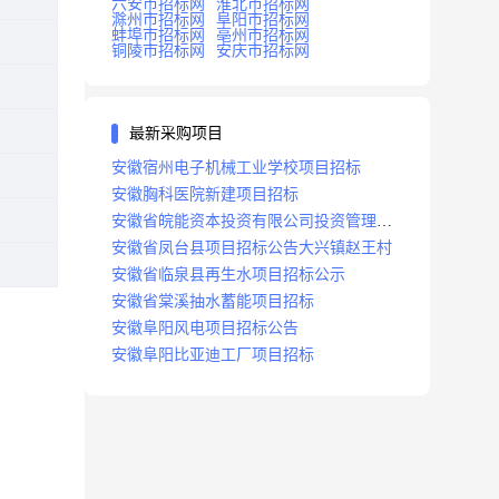
六安市招标网
淮北市招标网
滁州市招标网
阜阳市招标网
蚌埠市招标网
亳州市招标网
铜陵市招标网
安庆市招标网
最新采购项目
安徽宿州电子机械工业学校项目招标
安徽胸科医院新建项目招标
安徽省皖能资本投资有限公司投资管理系
统建设项目招标
安徽省凤台县项目招标公告大兴镇赵王村
安徽省临泉县再生水项目招标公示
安徽省棠溪抽水蓄能项目招标
安徽阜阳风电项目招标公告
安徽阜阳比亚迪工厂项目招标