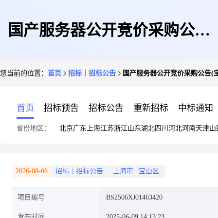
国产服务器公开竞价采购公告
您当前的位置：
首页
招标｜招标公告
国产服务器公开竞价采购公告(
(宝信商务中心)
首页
招标预告
招标公告
重新招标
中标通知
省份地区：
北京
广东
上海
江苏
浙江
山东
湖北
四川
河北
河南
天津
山
2026-08-06
招标｜招标公告
上海市
|
宝山区
项目编号
BS2506XJ01463420
发布时间
2025-06-09 14:13:23