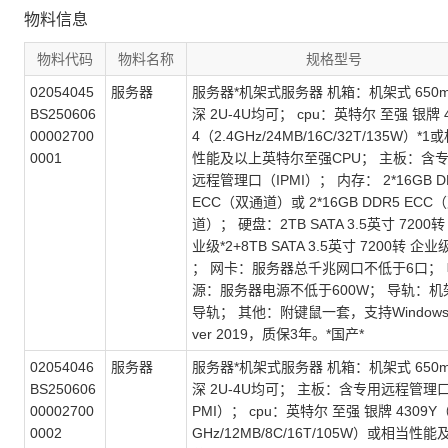
物料信息
物料代码
物料名称
规格型号
02054045
服务器
服务器*机架式服务器 机箱：机架式 650
BS250606
深 2U-4U均可； cpu：英特尔 至强 银牌 
00002700
4（2.4GHz/24MB/16C/32T/135W）*1
0001
性能及以上英特尔至强CPU； 主板：含
远程管理口（IPMI）； 内存： 2*16GB D
ECC（双通道）或 2*16GB DDR5 ECC
道）； 硬盘：2TB SATA 3.5英寸 7200转
业级*2+8TB SATA 3.5英寸 7200转 企业级
； 网卡：服务器总千兆网口不低于6口； 
源：服务器电源不低于600W； 导轨：机
导轨； 其他：附键鼠一套，支持Windows 
ver 2019，质保3年。*国产*
02054046
服务器
服务器*机架式服务器 机箱：机架式 650
BS250606
深 2U-4U均可； 主板：含专用远程管理口
00002700
PMI）； cpu：英特尔 至强 银牌 4309Y（
0002
GHz/12MB/8C/16T/105W）或相当性能