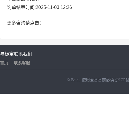
询单结束时间:2025-11-03 12:26
更多咨询请点击：
寻标宝
联系我们
首页
联系客服
© Baidu
使用爱番番前必读
沪ICP备
NEW
HOT