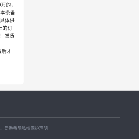
0万的，
以本条备
具体供
上的订
！发货
费后才
、
爱番番隐私权保护声明