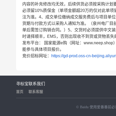
内容的补充修改均无效，后续供货必须按采购计划要
必须留10%质保金（单项金额超20万的仅对此单
注为准。4、成交单位缴纳成交服务费后与项目单
货期与付款方式以采购人通知为准。（泉州电厂目
单后需签订购销合同。）5、交货时必须提供中文
时请择顺丰，EMS，否则出现收不到货或货物丢失
发布平台：
国家能源e购（网址：www.neep.
能参与具体项目报价。
竞价招标网址：
https://gd-prod.oss-cn-beijing.ali
寻标宝
联系我们
首页
联系客服
© Baidu
使用爱番番前必