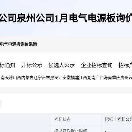
公司泉州公司1月电气电源板询
月电气电源板询价采购
标通知
开标公示
候选人公示
企业招标查询
招标
河南
天津
山西
内蒙古
辽宁
吉林
黑龙江
安徽
福建
江西
湖南
广西
海南
重庆
贵州
招标状态
招标｜招标公
标书获取截止时间