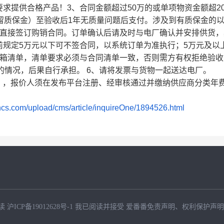
求提供合格产品！3、合同金额超过50万的或单项物资金额超2
项留质保金）至验收后1年无质量问题后支付。涉及到有质保金的
位直接签订购销合同。订单确认后请及时与电厂确认并安排供货，
前规定5万元以下可不签合同，以系统订单为准执行；5万元及以
装箱清单，清单要求必须与合同清单一致，否则需方有权拒绝验收
的情况，后果自行承担。 6、请将发票与货物一起送达电厂。
shop），报价人须在发布平台注册、经审核通过并缴纳供应商分类年
yuncs.com/upload/cms/article/inquireOne/1894526.html
读
沪ICP备19012628号-1
我已阅读并接受
爱番番免责声明
、
权利保护声明