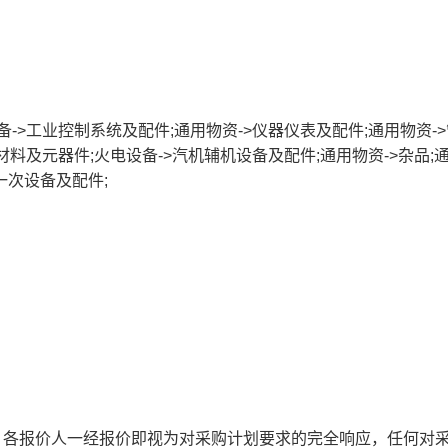
备->工业控制系统及配件;通用物资->仪器仪表及配件;通用物资-
材料及元器件;火电设备->汽机辅机设备及配件;通用物资->杂品;
气一次设备及配件;
2、各报价人一经报价即视为对采购计划要求的完全响应，任何对