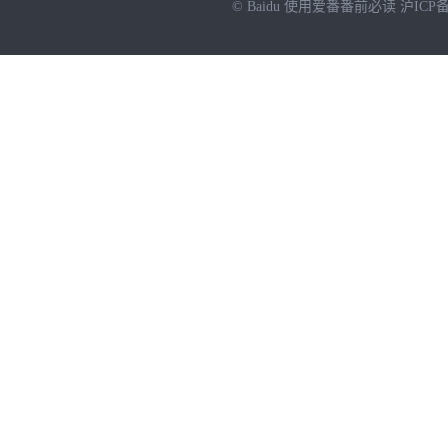
© Baidu
使用爱番番前必读
沪ICP备
NEW
HOT
暂时没有搜索结果…