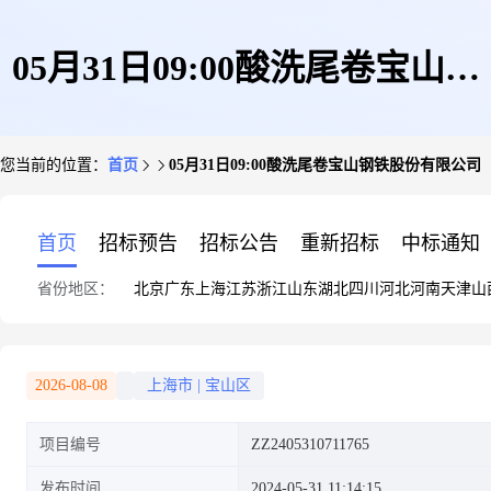
05月31日09:00酸洗尾卷宝山钢
您当前的位置：
首页
05月31日09:00酸洗尾卷宝山钢铁股份有限公司
铁股份有限公司
首页
招标预告
招标公告
重新招标
中标通知
省份地区：
北京
广东
上海
江苏
浙江
山东
湖北
四川
河北
河南
天津
山
2026-08-08
上海市
|
宝山区
项目编号
ZZ2405310711765
发布时间
2024-05-31 11:14:15