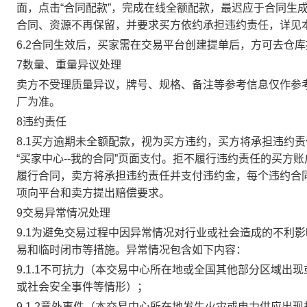
面，点击“合同配款”，完成在线全额配款，最迟应于合同生成当
合同、资源不再保留，并要求买方依约承担违约责任，详见
6.2合同生效后，买家需在交易平台创建提单后，方可去仓
7数量、重量异议处理
卖方不受理质量异议，牌号、规格、备注等参考信息仅作参
厂为准。
8违约责任
8.1买方逾期未全额配款，视为买方违约，买方将承担违约
“买家中心--我的合同”页面支付。拒不履行违约责任的买
履行合同，卖方将承担违约责任并支付违约金，每个违约合同
项向平台和卖方提出赔偿要求。
9交易异常情况处理
9.1为避免交易过程中因异常情况对行业或社会造成的不利
易和临时闭市等措施。异常情况包含如下内容：
9.1.1不可抗力（本交易中心所在地或全国其他部分区域
或社会安全事件等情形）；
9.1.2意外事件（本交易中心所在地发生火灾或电力供应出