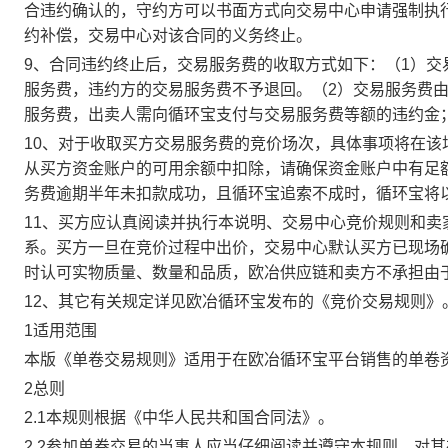
合违约确认的，守约方可以书面方式向交易中心申请强制执
约补偿，交易中心对该合同的义务终止。
9、合同违约终止后，交易服务费的收取方式如下：（1）
服务费，违约方的交易服务费不予退回。（2）交易服务费
服务费，出卖人需向循环宝支付与交易服务费等额的违约金
10、对于收取买方交易服务费的竞价场次，具体事项将在
从买方资金账户的可用余额中扣除，请确保资金账户中有足
务费逾期半年未扣款成功，且循环宝追索不成时，循环宝将
11、买方应认真阅读并执行本说明、交易中心竞价规则和
系。买方一旦在竞价过程中出价，交易中心默认买方已现场
时认可实物质量、数量和品质，欧冶供应链和卖方不承担由
12、其它有关规定详见欧冶循环宝发布的《竞价交易规则》
1适用范围
本版《单卷交易规则》适用于在欧冶循环宝平台销售的单卷
2总则
2.1本规则根据《中华人民共和国合同法》。
2.2参加单卷交易的当事人应当仔细阅读并遵守本规则，对