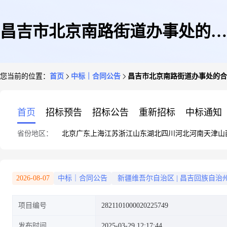
昌吉市北京南路街道办事处的合
您当前的位置：
首页
中标｜合同公告
昌吉市北京南路街道办事处的合
同公告
首页
招标预告
招标公告
重新招标
中标通知
省份地区：
北京
广东
上海
江苏
浙江
山东
湖北
四川
河北
河南
天津
山
2026-08-07
中标｜合同公告
新疆维吾尔自治区
|
昌吉回族自治
项目编号
2821101000020225749
发布时间
2025-03-29 12:17:44