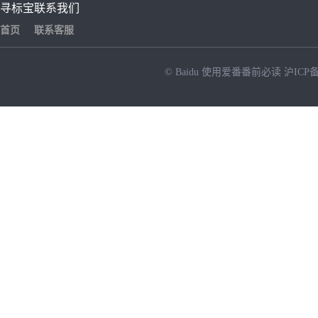
寻标宝
联系我们
首页
联系客服
© Baidu
使用爱番番前必读
沪ICP备
NEW
HOT
暂时没有搜索结果…