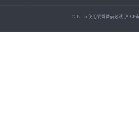
© Baidu
使用爱番番前必读
沪ICP备
NEW
HOT
暂时没有搜索结果…