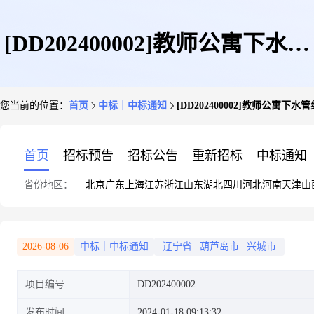
[DD202400002]教师公寓下水管
您当前的位置：
首页
中标｜中标通知
[DD202400002]教师公寓
线改造维修工程定点成交公告
首页
招标预告
招标公告
重新招标
中标通知
省份地区：
北京
广东
上海
江苏
浙江
山东
湖北
四川
河北
河南
天津
山
2026-08-06
中标｜中标通知
辽宁省
|
葫芦岛市
|
兴城市
项目编号
DD202400002
发布时间
2024-01-18 09:13:32