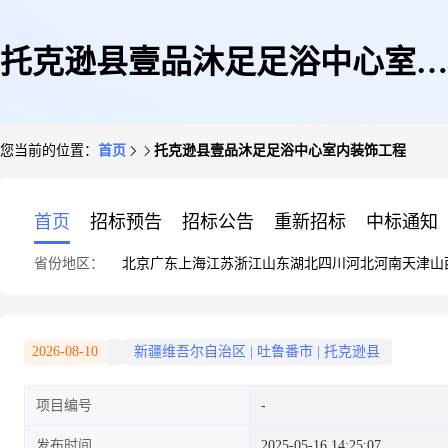
托克逊县壹品沐足足浴中心室内
您当前的位置：
首页
托克逊县壹品沐足足浴中心室内装饰工程
装饰工程
首页
招标预告
招标公告
重新招标
中标通知
省份地区：
北京
广东
上海
江苏
浙江
山东
湖北
四川
河北
河南
天津
山
2026-08-10
新疆维吾尔自治区
|
吐鲁番市
|
托克逊县
项目编号
发布时间
2025-05-16 14:25:07