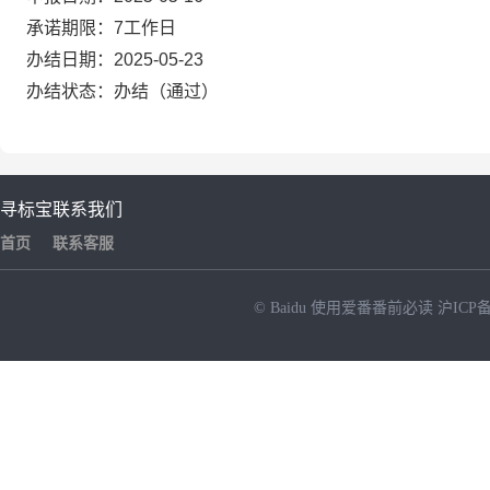
承诺期限：7工作日
办结日期：2025-05-23
办结状态：办结（通过）
寻标宝
联系我们
首页
联系客服
© Baidu
使用爱番番前必读
沪ICP备
NEW
HOT