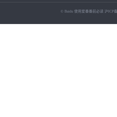
© Baidu
使用爱番番前必读
沪ICP备
NEW
HOT
暂时没有搜索结果…