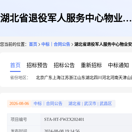
湖北省退役军人服务中心物业安
您当前的位置：
首页
中标｜合同公告
湖北省退役军人服务中心物业安
保采购合同公告
首页
招标预告
招标公告
重新招标
中标通知
省份地区：
北京
广东
上海
江苏
浙江
山东
湖北
四川
河北
河南
天津
山
2026-08-06
中标｜合同公告
湖北省
|
武汉市
|
武昌区
项目编号
STA-HT-FWZX202401
发布时间
2024-08-08 19:14:56