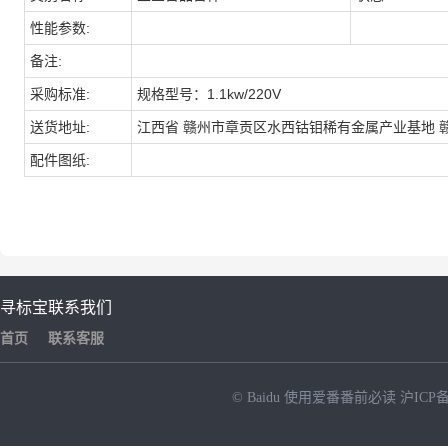
性能参数:
备注:
采购标准:
规格型号：1.1kw/220V
送货地址:
江西省 赣州市章贡区水西钴钼稀有金属产业基地 
配件图纸:
寻标宝
联系我们
首页
联系客服
© Baidu
使用爱番番前必读
沪ICP备