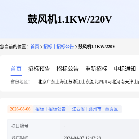
鼓风机1.1KW/220V
您当前的位置：
首页
招标｜招标公告
鼓风机1.1KW/220V
首页
招标预告
招标公告
重新招标
中标通知
省份地区：
北京
广东
上海
江苏
浙江
山东
湖北
四川
河北
河南
天津
山
2026-08-06
招标｜招标公告
江西省
|
赣州市
|
章贡区
项目编号
发布时间
2024-04-07 12:43:28