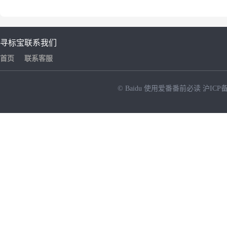
寻标宝
联系我们
首页
联系客服
© Baidu
使用爱番番前必读
沪ICP备
NEW
HOT
暂时没有搜索结果…