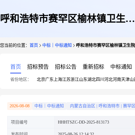
呼和浩特市赛罕区榆林镇卫生院
您当前的位置：
首页
中标｜中标通知
呼和浩特市赛罕区榆林镇卫生院
洗衣机直接订购成交公告
首页
招标预告
招标公告
重新招标
中标通知
省份地区：
北京
广东
上海
江苏
浙江
山东
湖北
四川
河北
河南
天津
山
2026-08-08
中标｜中标通知
内蒙古自治区
|
呼和浩特市
|
赛罕
项目编号
HHHTSZC-DD-2025-813173
发布时间
2025-08-26 12:14:32