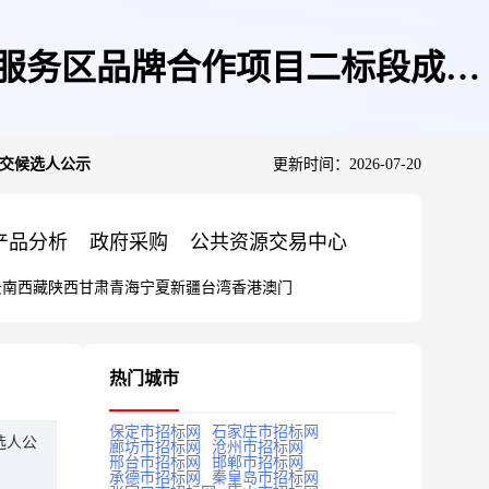
服务区品牌合作项目二标段成交
交候选人公示
更新时间：2026-07-20
产品分析
政府采购
公共资源交易中心
云南
西藏
陕西
甘肃
青海
宁夏
新疆
台湾
香港
澳门
热门城市
保定市招标网
石家庄市招标网
选人公
廊坊市招标网
沧州市招标网
邢台市招标网
邯郸市招标网
承德市招标网
秦皇岛市招标网