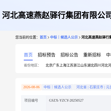
河北高速燕赵驿行集团有限公
您当前的位置：
首页
中标｜候选人公示
河北高速燕赵驿行
首页
招标预告
招标公告
重新招标
中
省份地区：
北京
广东
上海
江苏
浙江
山东
湖北
四川
河北
2026-08-06
中标｜候选人公示
河北省
|
石家庄市
|
元
项目编号
GSZX-YZCY-20250527