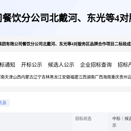
司餐饮分公司北戴河、东光等4对
集团有限公司餐饮分公司北戴河、东光等4对服务区品牌合作项目二标段成
候选人公示
标通知
开标公示
候选人公示
企业招标查询
招标
河南
天津
山西
内蒙古
辽宁
吉林
黑龙江
安徽
福建
江西
湖南
广西
海南
重庆
贵州
氏县
招标状态
中标｜候
示