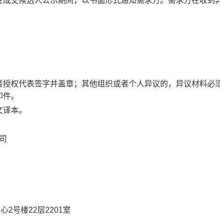
在成交候选人公示期间，以书面形式通知需求方。需求方在收到
者授权代表签字并盖章；其他组织或者个人异议的，异议材料必
印件。
文译本。
司
2号楼22层2201室