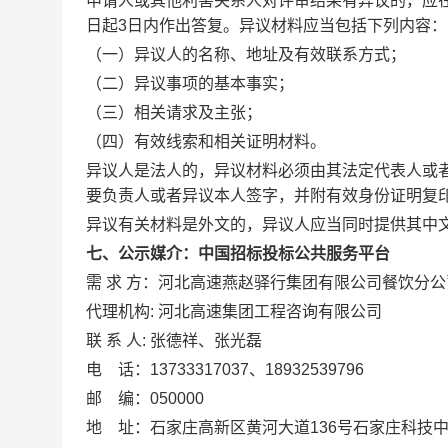
申请人或其他利害关系人对评审结果有异议的，应
日起3日内作出答复。异议材料应当包括下列内容：
（一）异议人的名称、地址及有效联系方式；
（二）异议事项的基本事实；
（三）相关请求及主张；
（四）有效线索和相关证明材料。
异议人是法人的，异议材料必须由其法定代表人或
要负责人或者异议本人签字，并附有效身份证明复
异议有关材料是外文的，异议人应当同时提供其中
七、
公示媒介：中国招标投标公共服务平台
需 求 方：河北高速燕赵驿行集团有限公司餐饮分公
代理机构: 河北高速集团工程咨询有限公司
联 系 人: 张德祥、张光磊
电 话：13733317037、18932539796
邮 编：050000
地 址：石家庄高新区黄河大道136号石家庄科技中心