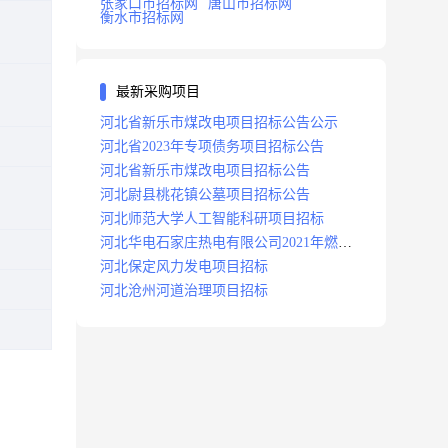
张家口市招标网
唐山市招标网
衡水市招标网
最新采购项目
河北省新乐市煤改电项目招标公告公示
河北省2023年专项债务项目招标公告
河北省新乐市煤改电项目招标公告
河北尉县桃花镇公墓项目招标公告
河北师范大学人工智能科研项目招标
河北华电石家庄热电有限公司2021年燃料
分场辅助运行项目招标公告
河北保定风力发电项目招标
河北沧州河道治理项目招标