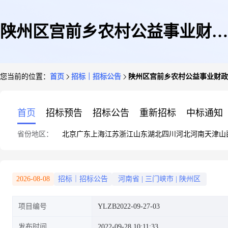
陕州区宫前乡农村公益事业财政
您当前的位置：
首页
招标｜招标公告
陕州区宫前乡农村公益事业财政
奖补农场村、苇元沟村路灯项目
首页
招标预告
招标公告
重新招标
中标通知
省份地区：
北京
广东
上海
江苏
浙江
山东
湖北
四川
河北
河南
天津
山
2026-08-08
招标｜招标公告
河南省
|
三门峡市
|
陕州区
项目编号
YLZB2022-09-27-03
发布时间
2022-09-28 10:11:33