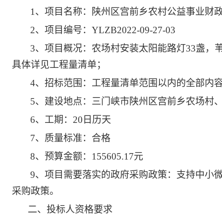
1、项目名称：陕州区宫前乡农村公益事业财
2、
项目编号：
YLZB2022-09-27-03
3、项目概况：
农场村
安装太阳能路灯
33盏，
具体详见工程量清单；
4、招标范围：工程量清单范围以内的全部内
5、建设地点：
三门峡市陕州区宫前乡农场村
6、工期：20日历天
7、质量标准：合格
8、预算金额：155605.17元
9、项目需要落实的政府采购政策：支持
中小
采购政策。
二、投标人资格要求