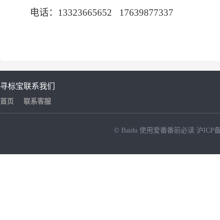
电话：
13323665652 17639877337
寻标宝
联系我们
首页
联系客服
© Baidu
使用爱番番前必读
沪ICP备
NEW
HOT