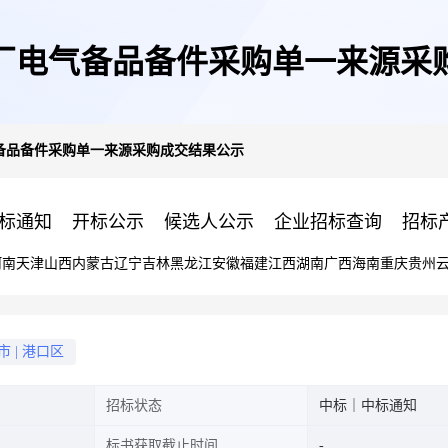
月群厂电气备品备件采购单一来源
电气备品备件采购单一来源采购成交结果公示
标通知
开标公示
候选人公示
企业招标查询
招标
河南
天津
山西
内蒙古
辽宁
吉林
黑龙江
安徽
福建
江西
湖南
广西
海南
重庆
贵州
市
|
港口区
招标状态
中标｜中标通知
标书获取截止时间