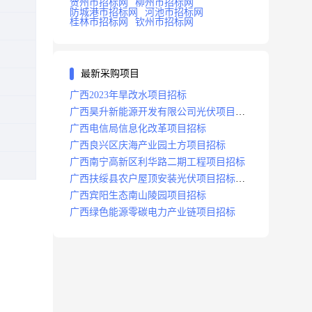
贺州市招标网
柳州市招标网
防城港市招标网
河池市招标网
桂林市招标网
钦州市招标网
最新采购项目
广西2023年旱改水项目招标
广西昊升新能源开发有限公司光伏项目招
标
广西电信局信息化改革项目招标
广西良兴区庆海产业园土方项目招标
广西南宁高新区利华路二期工程项目招标
广西扶绥县农户屋顶安装光伏项目招标公
告
广西宾阳生态南山陵园项目招标
广西绿色能源零碳电力产业链项目招标