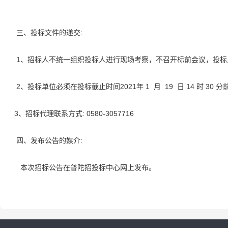
:
三、投标文件的递交
1
、招标人不统一组织投标人进行现场考察，不召开标前会议，投标
2
2
021
1
19
14
30
、投标单位必须在投标截止时间
年
月
日
时
分
3
:
0580-3057716
、招标代理联系方式
:
四、发布公告的媒介
本次招标公告在普陀招投标中心网上发布。