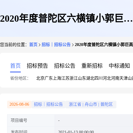
2020年度普陀区六横镇小郭巨高
您当前的位置：
首页
招标｜招标公告
2020年度普陀区六横镇小郭巨
标准农田建设项目
首页
招标预告
招标公告
重新招标
中标通知
省份地区：
北京
广东
上海
江苏
浙江
山东
湖北
四川
河北
河南
天津
山
2026-08-06
招标｜招标公告
浙江省
|
舟山市
|
普陀区
项目编号
发布时间
2021-01-13 00:00:00