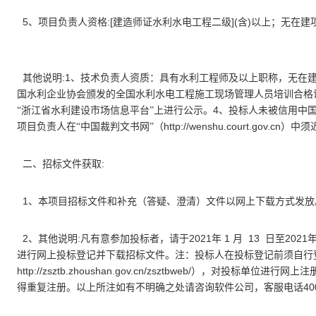
5
:[
](
)
、项目负责人资格
建造师证水利水电工程二级
含
以上；无在建
:1
其他说明
、技术负责人资质：具有水利工程师及以上职称，无在
国水利企业协会颁发的全国水利水电工程施工现场管理人员培训合格
4
“浙江省水利建设市场信息平台”上进行公示。
、投标人未被信用中
http://wenshu.court.gov.cn
项目负责人在“中国裁判文书网”（
）中须
:
二、招标文件获取
1
、本项目招标文件和补充（答疑、澄清）文件以网上下载方式发放
2
:
2021
1
13
2021
、其他说明
凡有意参加投标者，请于
年
月
日至
进行网上投标登记并下载招标文件。注：投标人在投标登记前须自行
http://zsztb.zhoushan.gov.cn/zsztbweb/
），对投标单位进行网上注
40
得重复注册。以上所注如有不明确之处请咨询软件公司，客服电话