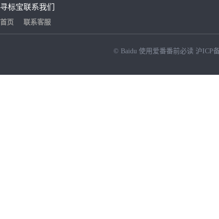
寻标宝
联系我们
首页
联系客服
© Baidu
使用爱番番前必读
沪ICP备
NEW
HOT
暂时没有搜索结果…