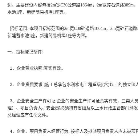
边。主要建设内容包括
2m
宽
C30
砼道路
1864m
，
2m
宽碎石道路
389m
，
水池
1
座，新建简易机埠
1
座等。
:
招标范围
本项目招标范围的
2m
宽
C30
砼道路
1864m
，
2m
宽碎石道路
新建蓄水池
1
座，新建简易机埠
1
座等内容。
:
一、投标登记条件
1
:
、企业营业执照
真实有效。
2
:[
](
)
、企业资质要求
施工总承包水利水电工程叁级
含
以上的独立法
3
:
、企业安全生产许可证
企业的安全生产许可证真实有效，三类人
]
理）、项目负责人、安全员
必须持有省级及以上水行政主管部门颁发
总经理应有任命文件。
4
:
、企业、项目负责人经营行为
投标人及拟派项目负责人应未被项