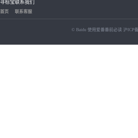
寻标宝
联系我们
首页
联系客服
© Baidu
使用爱番番前必读
沪ICP备
NEW
HOT
暂时没有搜索结果…