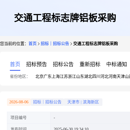
交通工程标志牌铝板采购
您当前的位置：
首页
招标｜招标公告
交通工程标志牌铝板采购
首页
招标预告
招标公告
重新招标
中标通知
省份地区：
北京
广东
上海
江苏
浙江
山东
湖北
四川
河北
河南
天津
山
2026-08-06
招标｜招标公告
天津市
|
滨海新区
项目编号
发布时间
2025-06-30 19:34:10