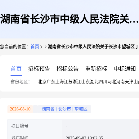
湖南省长沙市中级人民法院关于
您当前的位置：
首页
湖南省长沙市中级人民法院关于长沙市望城区丁字湾
长沙市望城区丁字湾街道东原启
首页
招标预告
招标公告
重新招标
中标通知
省份地区：
北京
广东
上海
江苏
浙江
山东
湖北
四川
河北
河南
天津
山
城16#栋103号(第二次拍卖)的公
2026-08-10
湖南省
|
长沙市
|
望城区
项目编号
告
发布时间
2025-09-02 19:02:35