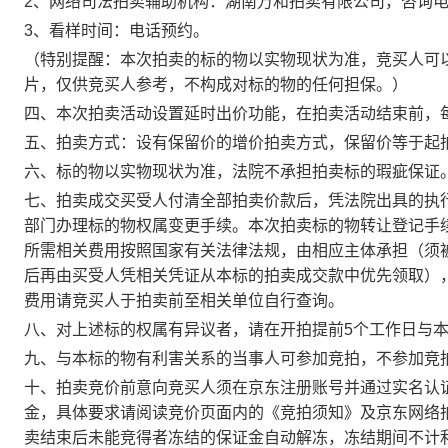
2、网络司法拍卖辅助机构：湖南
万和拍卖
有限公司，咨询电
3、
看样时间：电话预约。
（特别提醒：本次拍卖的标的物以实物现状为准，竞买人可
片，仅供竞买人参考，不构成对标的物的任何担保。）
四、本次拍卖活动设置延时出价功能，在拍卖活动结束前，
五、拍卖方式：设有保留价的增价拍卖方式，保留价等于起
六、标的物以实物现状为准，法院不承担拍卖标的瑕疵保证
七、拍卖成交买受人付清全部拍卖价款后，凭法院出具的执
部门办理标的物权属变更手续。
本次拍卖标的物转让登记手
所需相关费用按照国家有关法律法规，由相应主体承担
（须
后再由买受人凭相关凭证从本标的拍卖成交款中优先领取）
费用请竞买人于拍卖前至相关单位自行查询。
八、对上述标的权属有异议者，请在开拍提前5个工作日与
九、与本标的物有利害关系的当事人可参加竞拍，不参加竞
十、拍卖竞价前意向竞买人须在
京东
注册账号并通过实名认
金，具体要求请阅读竞价页面内的《竞拍须知》及
京东
网络
卖结束后未能竞得者冻结的保证金自动解冻，冻结期间不计