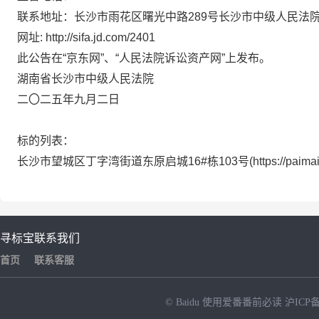
联系地址：长沙市雨花区曙光中路289号长沙市中级人民法
网址: http://sifa.jd.com/2401
此公告在“
京东
网”、“人民法院诉讼资产网”上发布。
湖南省长沙市中级人民法院
二〇二
五
年
九
月
二
日
标的列表：
长沙市望城区丁字湾街道东原启城16#栋103号(https://paimai.jd.
寻标宝
联系我们
首页
联系客服
© Baidu
使用爱番番前必读
沪ICP备