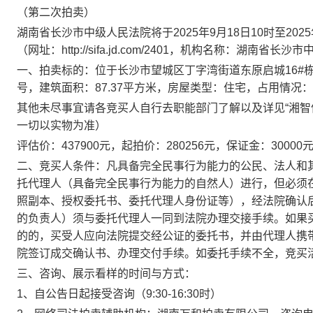
（第二次拍卖）
湖南省长沙市中级人民法院将于202
5
年
9
月
18
日10时至202
5
（网址：http://sifa.jd.com/2401
，
机构名称：湖南省长沙市
一、
拍卖标的：位于
长沙市望城区丁字湾街道东原启城
1
6
#栋
号
，
建筑
面积：
87.37
平方米，房屋
类型
：
住宅
，
占用情况
：
其他未尽事宜请各竞买人自行
去职能部门
了解
以及详见“
湘智信
一切以实物为准）
评估价：
437900
元，起拍价：
280256
元，保证金：
30000
二、竞买人条件：凡具备完全民事行为能力的公民、法人和
托代理人（具备完全民事行为能力的自然人）进行，但必须
照副本、授权委托书、委托代理人身份证等），经法院确认
的负责人）须与委托代理人一同到法院办理交接手续。如果
的的，买受人应向法院提交经公证的委托书，并由代理人携
院签订成交确认书、办理交付手续。如委托手续不全，竞买
三、咨询、展示看样的时间与方式：
1、自公告日起接受咨询（9:30-16:30时）