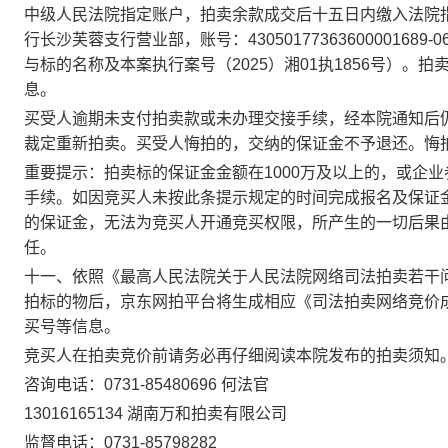
中级人民法院指定账户，拍卖余款
成交后十五日内
缴入法院
行长沙芙蓉支行营业部，账号：43050177363600001689-06
与标的名称及本案执行案号（
2025
）湘01执
1856
号
）。拍
息。
买受人逾期未支付拍卖款或未办理交接手续，经本院通知后
裁定重新拍卖。买受人悔拍的，交纳的保证金不予退还。悔
重要提示：拍卖标的保证金金额在1000万及以上的，或企
手续。如因竞买人未按此条提示规定的时间完成报名及保证
的保证金，无法为竞买人开通竞买权限，所产生的一切后果
任。
十一、依照《最高人民法院关于人民法院网络司法拍卖若干问
拍标的物后，
京东
网拍平台将生成相应《司法拍卖网络竞价
买号等信息。
竞买人在拍卖竞价前请务必再仔细阅读本院发布的拍卖须知
咨询电话：0731-85480696 何法官
13016165134
湖南
万和拍卖
有限公司
监督电话：0731-85798282