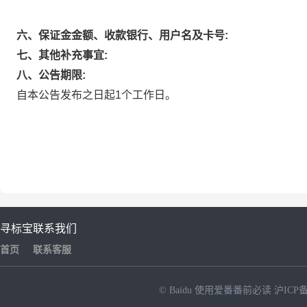
六、保证金金额、收款银行、用户名及卡号:
七、其他补充事宜:
八、公告期限:
自本公告发布之日起1个工作日。
寻标宝
联系我们
首页
联系客服
© Baidu
使用爱番番前必读
沪ICP备