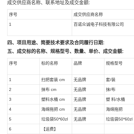
成交供应商名称、联系地址及成交金额:
序号
成交供应商名称
1
百诺众诚电子科技有限公司
四、项目用途、简要技术要求及合同履行日期:
五、成交标的名称、规格型号、数量、单价、成交金额:
序号
标的名称
品牌
规格型号
1
扫把套装 cm
无品牌
套/装
2
抹布 cm
无品牌
抹/布
3
塑料水桶 cm
无品牌
塑 料/水桶
4
海绵拖把 cm
无品牌
海绵拖把
5
垃圾袋50*60zl
无品牌
垃圾袋50*60zl
6
【运费】