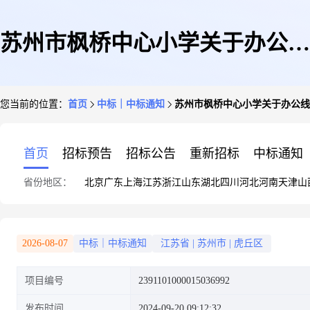
苏州市枫桥中心小学关于办公线
您当前的位置：
首页
中标｜中标通知
苏州市枫桥中心小学关于办公线
材的网上商城采购项目成交公告
首页
招标预告
招标公告
重新招标
中标通知
省份地区：
北京
广东
上海
江苏
浙江
山东
湖北
四川
河北
河南
天津
山
2026-08-07
中标｜中标通知
江苏省
|
苏州市
|
虎丘区
项目编号
2391101000015036992
发布时间
2024-09-20 09:12:32