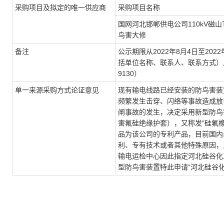
采购项目及
拟定的唯一供应商
采购项目名称
国网河北邯郸供电公司
110kV
磁山
鸟害大修
备注
公示期限从
2022
年
8
月
4
日至
2022
括单位名称、联系人、联系方式）
9130
）
单一来源采购方式论证意见
现有输电线路已经安装的防鸟害装
频繁发生击穿、闪络等事故造成放
闸事故的发生，决定采用新型防鸟
害氟硅绝缘护套），又称发“硅氟
品为该公司的专利产品，目前国内
利、专有技术或者其他特殊原因，
输电运检中心因此指定河北硅谷化
型防鸟害装置特此申请“河北硅谷