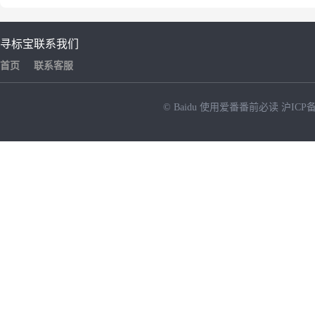
寻标宝
联系我们
首页
联系客服
© Baidu
使用爱番番前必读
沪ICP备
NEW
HOT
暂时没有搜索结果…