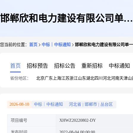
邯郸欣和电力建设有限公司单一
您当前的位置：
首页
中标｜中标通知
邯郸欣和电力建设有限公司单一
来源采购事前公示
首页
招标预告
招标公告
重新招标
中标通知
省份地区：
北京
广东
上海
江苏
浙江
山东
湖北
四川
河北
河南
天津
山
2026-08-10
中标｜中标通知
河北省
|
邯郸市
|
丛台区
项目编号
XHWZ20220802-DY
发布时间
2022-08-04 00:00:00