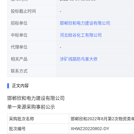
投标截止时间
招标单位
邯郸欣和电力建设有限公司
中标单位
河北硅谷化工有限公司
代理单位
相关产品
涉矿线路防鸟害大修
联系方式
正文内容
邯郸欣和电力建设有限公司
单一来源采购事前公示
采购批次名称
邯郸欣和
2022
年
8
月第
2
次物资类
批次编号
XHWZ20220802-DY