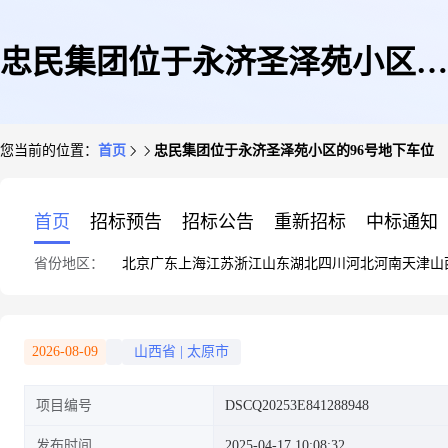
忠民集团位于永济圣泽苑小区的
您当前的位置：
首页
忠民集团位于永济圣泽苑小区的96号地下车位
96号地下车位
首页
招标预告
招标公告
重新招标
中标通知
省份地区：
北京
广东
上海
江苏
浙江
山东
湖北
四川
河北
河南
天津
山
2026-08-09
山西省
|
太原市
项目编号
DSCQ20253E841288948
发布时间
2025-04-17 10:08:32