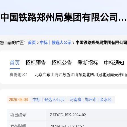
中国铁路郑州局集团有限公司郑
您当前的位置：
首页
中标｜候选人公示
中国铁路郑州局集团有限公司
州动车段场内机动车辆维修项目
首页
招标预告
招标公告
重新招标
中标通知
省份地区：
北京
广东
上海
江苏
浙江
山东
湖北
四川
河北
河南
天津
山
中标候选人公示
2026-08-08
中标｜候选人公示
河南省
|
郑州市
|
金水区
项目编号
ZZDCD-JSK-2024-02
发布时间
2024-07-15 16:37:57