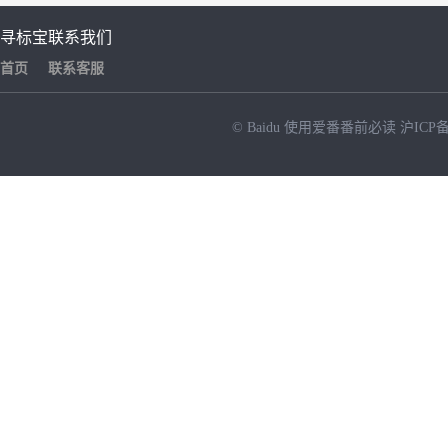
寻标宝
联系我们
首页
联系客服
© Baidu
使用爱番番前必读
沪ICP备
NEW
HOT
暂时没有搜索结果…