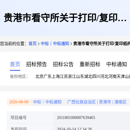
贵港市看守所关于打印/复印纸
您当前的位置：
首页
中标｜中标通知
贵港市看守所关于打印/复印纸
的网上超市采购项目成交公告
首页
招标预告
招标公告
重新招标
中标通知
省份地区：
北京
广东
上海
江苏
浙江
山东
湖北
四川
河北
河南
天津
山
2026-08-09
中标｜中标通知
广西壮族自治区
|
贵港市
|
港南区
项目编号
2011801000007639465
发布时间
2024-10-14 12:34:28