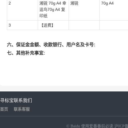
2
湘锐 70g A4 幸
湘锐
70g A4
运鸟70g A4 复
印纸
3
【运费】
六、保证金金额、收款银行、用户名及卡号:
七、其他补充事宜:
寻标宝
联系我们
首页
联系客服
© Baidu
使用爱番番前必读
沪ICP备