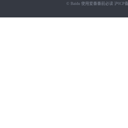
© Baidu
使用爱番番前必读
沪ICP备
NEW
HOT
暂时没有搜索结果…