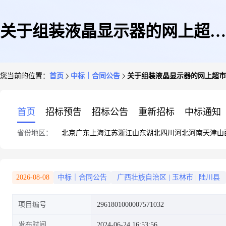
关于组装液晶显示器的网上超市
您当前的位置：
首页
中标｜合同公告
关于组装液晶显示器的网上超市
合同公告
首页
招标预告
招标公告
重新招标
中标通知
省份地区：
北京
广东
上海
江苏
浙江
山东
湖北
四川
河北
河南
天津
山
2026-08-08
中标｜合同公告
广西壮族自治区
|
玉林市
|
陆川县
项目编号
2961801000007571032
发布时间
2024-06-24 16:53:56