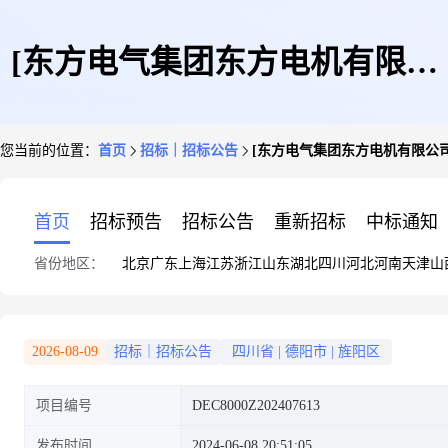
[东方电气集团东方电机有限公
您当前的位置：
首页
招标｜招标公告
[东方电气集团东方电机有限公司
司]江西奉新4x300MW抽蓄电站
首页
招标预告
招标公告
重新招标
中标通知
省份地区：
北京
广东
上海
江苏
浙江
山东
湖北
四川
河北
河南
天津
山
项目调速器前置采购-招标公告
2026-08-09
招标｜招标公告
四川省
|
德阳市
|
旌阳区
项目编号
DEC8000Z202407613
发布时间
2024-06-08 20:51:05