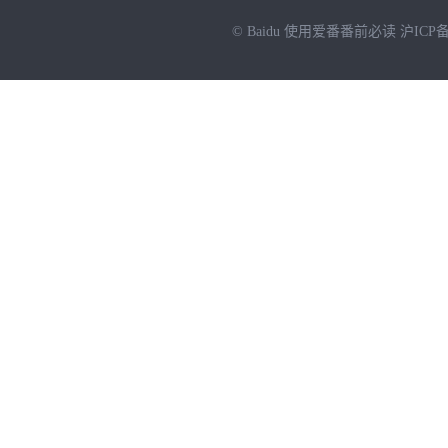
© Baidu
使用爱番番前必读
沪ICP备
NEW
HOT
暂时没有搜索结果…