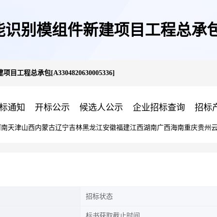
别模组件新建项目工程总承包[A330
程总承包[A3304820630005336]
标通知
开标公示
候选人公示
企业招标查询
招标
河南
天津
山西
内蒙古
辽宁
吉林
黑龙江
安徽
福建
江西
湖南
广西
海南
重庆
贵州
招标状态
标书获取截止时间