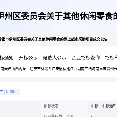
伊州区委员会关于其他休闲零食
哈密市伊州区委员会关于其他休闲零食的网上超市采购项目成交公告
标通知
开标公示
候选人公示
企业招标查询
招标
河南
天津
山西
内蒙古
辽宁
吉林
黑龙江
安徽
福建
江西
湖南
广西
海南
重庆
贵州
市
|
伊州区
招标状态
中标｜中标通知
标书获取截止时间