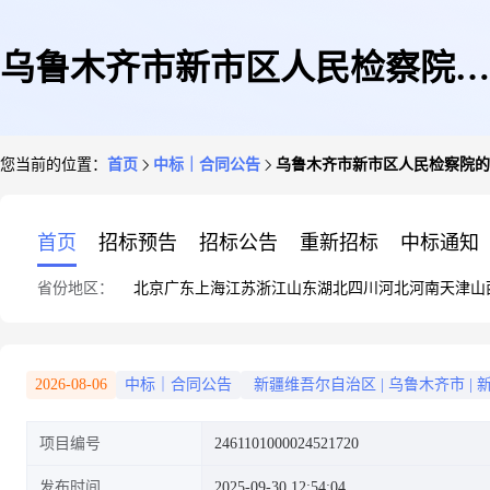
乌鲁木齐市新市区人民检察院的
您当前的位置：
首页
中标｜合同公告
乌鲁木齐市新市区人民检察院的
合同公告
首页
招标预告
招标公告
重新招标
中标通知
省份地区：
北京
广东
上海
江苏
浙江
山东
湖北
四川
河北
河南
天津
山
2026-08-06
中标｜合同公告
新疆维吾尔自治区
|
乌鲁木齐市
|
项目编号
2461101000024521720
发布时间
2025-09-30 12:54:04