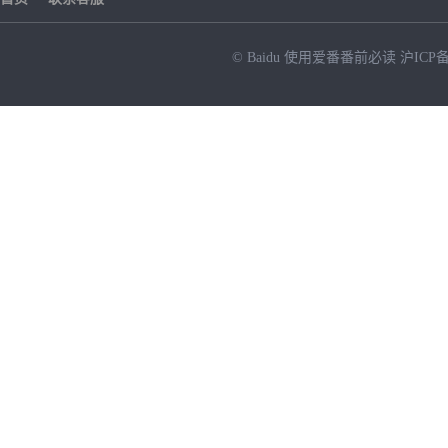
© Baidu
使用爱番番前必读
沪ICP备
NEW
HOT
暂时没有搜索结果…