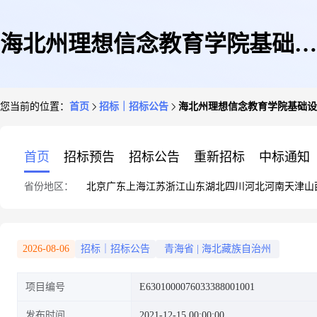
海北州理想信念教育学院基础设
您当前的位置：
首页
招标｜招标公告
海北州理想信念教育学院基础设
施建设项目
首页
招标预告
招标公告
重新招标
中标通知
省份地区：
北京
广东
上海
江苏
浙江
山东
湖北
四川
河北
河南
天津
山
2026-08-06
招标｜招标公告
青海省
|
海北藏族自治州
项目编号
E6301000076033388001001
发布时间
2021-12-15 00:00:00