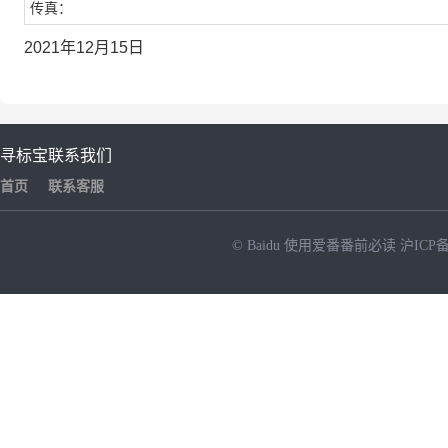
传真：
2021年12月15日
寻标宝
联系我们
首页
联系客服
© Baidu
使用爱番番前必读
沪ICP备
NEW
HOT