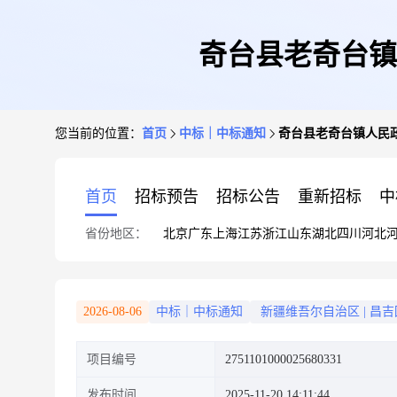
奇台县老奇台镇
您当前的位置：
首页
中标｜中标通知
奇台县老奇台镇人民
首页
招标预告
招标公告
重新招标
中
省份地区：
北京
广东
上海
江苏
浙江
山东
湖北
四川
河北
2026-08-06
中标｜中标通知
新疆维吾尔自治区
|
昌吉
项目编号
2751101000025680331
发布时间
2025-11-20 14:11:44