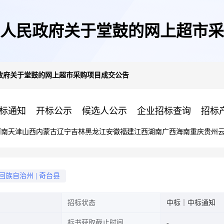
人民政府关于堂鼓的网上超市采
政府关于堂鼓的网上超市采购项目成交公告
标通知
开标公示
候选人公示
企业招标查询
招标
河南
天津
山西
内蒙古
辽宁
吉林
黑龙江
安徽
福建
江西
湖南
广西
海南
重庆
贵州
回族自治州
|
奇台县
招标状态
中标｜中标通知
标书获取截止时间