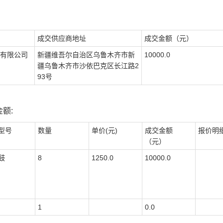
成交供应商地址
成交金额（元）
有限公司
新疆维吾尔自治区乌鲁木齐市新
10000.0
疆乌鲁木齐市沙依巴克区长江路2
93号
额:
型号
数量
单价(元)
成交金额
报价明
（元）
鼓
8
1250.0
10000.0
1
0.0