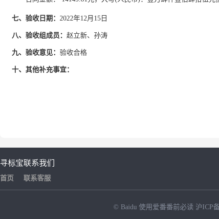
七、验收日期：
2022年12月15日
八、验收组成员：
赵立新、孙涛
九、验收意见：
验收合格
十、其他补充事宜：
寻标宝
联系我们
首页
联系客服
© Baidu
使用爱番番前必读
沪ICP备