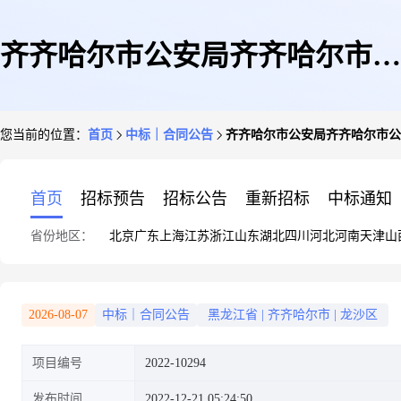
齐齐哈尔市公安局齐齐哈尔市公
您当前的位置：
首页
中标｜合同公告
齐齐哈尔市公安局齐齐哈尔市公
安局车辆保险服务定点议价采购
首页
招标预告
招标公告
重新招标
中标通知
省份地区：
北京
广东
上海
江苏
浙江
山东
湖北
四川
河北
河南
天津
山
合同履约验收公告
2026-08-07
中标｜合同公告
黑龙江省
|
齐齐哈尔市
|
龙沙区
项目编号
2022-10294
发布时间
2022-12-21 05:24:50