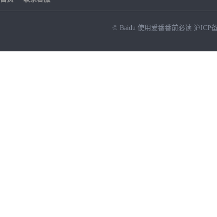
© Baidu
使用爱番番前必读
沪ICP备
NEW
HOT
暂时没有搜索结果…