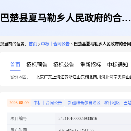
巴楚县夏马勒乡人民政府的合同
您当前的位置：
首页
中标｜合同公告
巴楚县夏马勒乡人民政府的合同
公告
首页
招标预告
招标公告
重新招标
中标通知
省份地区：
北京
广东
上海
江苏
浙江
山东
湖北
四川
河北
河南
天津
山
2026-08-09
中标｜合同公告
新疆维吾尔自治区
|
喀什地区
|
巴
项目编号
2421101000023933616
发布时间
2025-09-05 12:41:33