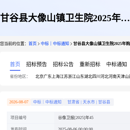
甘谷县大像山镇卫生院2025年购
您当前的位置：
首页
中标｜中标通知
甘谷县大像山镇卫生院2025年
置医疗设备项目采购更正公告
首页
招标预告
招标公告
重新招标
中标通知
省份地区：
北京
广东
上海
江苏
浙江
山东
湖北
四川
河北
河南
天津
山
2026-08-07
中标｜中标通知
甘肃省
|
天水市
|
甘谷县
项目编号
谷像卫报[2025]年45
发布时间
2025-08-06 00:00:00