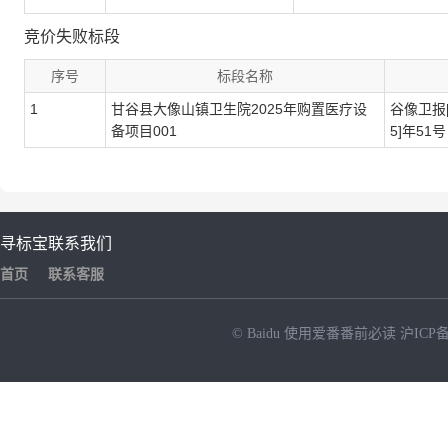
竞价失败标段
序号
标段名称
1
甘谷县大像山镇卫生院2025年购置医疗设
谷像卫报[
备项目001
5]年51号
寻标宝
联系我们
首页
联系客服
© Baidu
使用爱番番前必读
沪ICP备
NEW
HOT