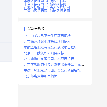
延庆区招标网
朝阳区招标网
丰台区招标网
东城区招标网
西城区招标网
门头沟区招标网
石景山区招标网
海淀区招标网
最新采购项目
北京中关村昌平合生汇项目招标
北京通州环球中核光伏项目招标
中航监理北京有限公司武汉项目招标
北京十三陵英烈园项目招标
北京速得尔有限公司2023项目招标
北京梦狐服饰科技开发有限责任公司光绿
能项目招标公告
中建一局北京公司山东分公司项目招标
北京邮电大学项目招标