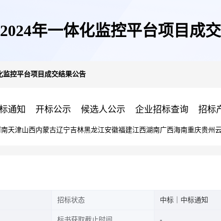
2024年一体化监控平台项目成
体化监控平台项目成交结果公告
标通知
开标公示
候选人公示
企业招标查询
招标
河南
天津
山西
内蒙古
辽宁
吉林
黑龙江
安徽
福建
江西
湖南
广西
海南
重庆
贵州
招标状态
中标｜中标通知
标书获取截止时间