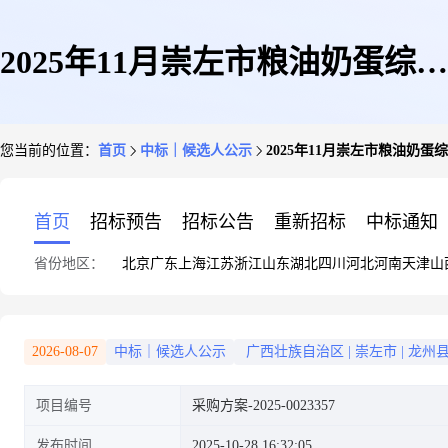
2025年11月崇左市粮油奶蛋综合
您当前的位置：
首页
中标｜候选人公示
2025年11月崇左市粮油奶
类食材采购公开询价评标结果公
首页
招标预告
招标公告
重新招标
中标通知
省份地区：
北京
广东
上海
江苏
浙江
山东
湖北
四川
河北
河南
天津
山
示
2026-08-07
中标｜候选人公示
广西壮族自治区
|
崇左市
|
龙州
项目编号
采购方案-2025-0023357
发布时间
2025-10-28 16:32:05