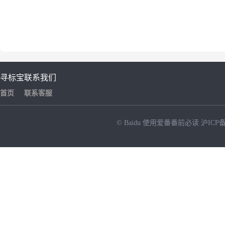
寻标宝
联系我们
首页
联系客服
© Baidu
使用爱番番前必读
沪ICP备
NEW
HOT