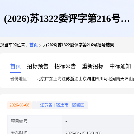
(2026)苏1322委评字第216号摇
您当前的位置：
首页
(2026)苏1322委评字第216号摇号结果
号结果
首页
招标预告
招标公告
重新招标
中标通知
省份地区：
北京
广东
上海
江苏
浙江
山东
湖北
四川
河北
河南
天津
山
2026-08-08
江苏省
|
宿迁市
|
宿城区
项目编号
发布时间
2026-04-15 15:31:06