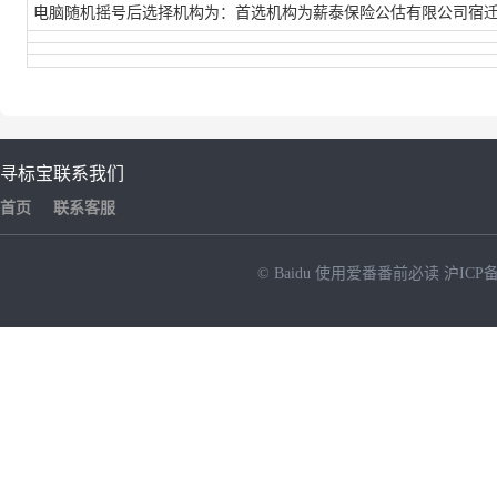
电脑随机摇号后选择机构为：首选机构为薪泰保险公估有限公司宿
寻标宝
联系我们
首页
联系客服
© Baidu
使用爱番番前必读
沪ICP备
NEW
HOT