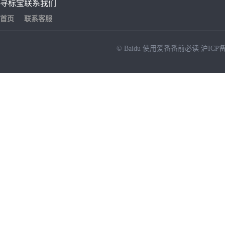
寻标宝
联系我们
首页
联系客服
© Baidu
使用爱番番前必读
沪ICP备
NEW
HOT
暂时没有搜索结果…