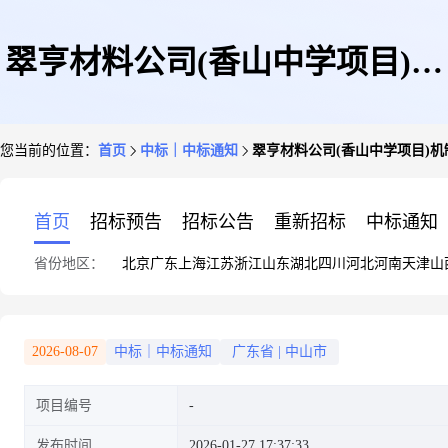
翠亨材料公司(香山中学项目)机
您当前的位置：
首页
中标｜中标通知
翠亨材料公司(香山中学项目)
制柔性排水铸铁管采购中标公示
首页
招标预告
招标公告
重新招标
中标通知
省份地区：
北京
广东
上海
江苏
浙江
山东
湖北
四川
河北
河南
天津
山
2026-08-07
中标｜中标通知
广东省
|
中山市
项目编号
发布时间
2026-01-27 17:37:33