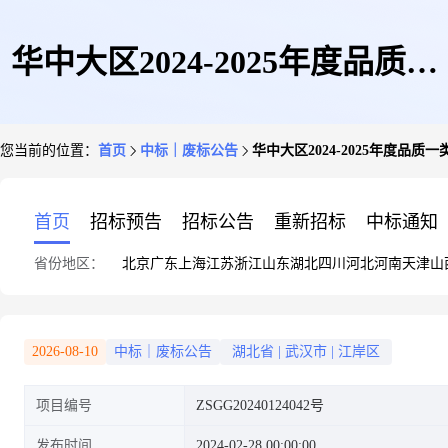
华中大区2024-2025年度品质一
您当前的位置：
首页
中标｜废标公告
华中大区2024-2025年度
类销售类项目景观设计集中采购
首页
招标预告
招标公告
重新招标
中标通知
省份地区：
北京
广东
上海
江苏
浙江
山东
湖北
四川
河北
河南
天津
山
终止招标公告
2026-08-10
中标｜废标公告
湖北省
|
武汉市
|
江岸区
项目编号
ZSGG20240124042号
发布时间
2024-02-28 00:00:00