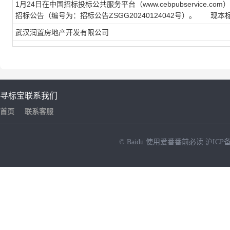
1月24日在中国招标投标公共服务平台（www.cebpubservice.com）
招标公告（编号为：招标公告ZSGG20240124042号）。
现本标
武汉润置房地产开发有限公司
寻标宝
联系我们
首页
联系客服
© Baidu
使用爱番番前必读
沪ICP备
NEW
HOT