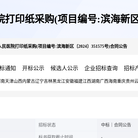
印纸采购(项目编号:滨海新区〔20
医院打印纸采购(项目编号:滨海新区〔2024〕351575号)合同公告
标通知
开标公示
候选人公示
企业招标查询
招标
河南
天津
山西
内蒙古
辽宁
吉林
黑龙江
安徽
福建
江西
湖南
广西
海南
重庆
贵州
招标状态
中标｜合同公告
标书获取截止时间