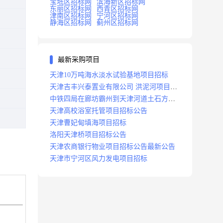
宝坻区招标网
滨海新区招标网
东丽区招标网
西青区招标网
津南区招标网
宁河区招标网
静海区招标网
蓟州区招标网
最新采购项目
天津10万吨海水淡水试验基地项目招标
天津吉丰兴泰置业有限公司 洪泥河项目招
标工程
中铁四局在廊坊霸州到天津河道土石方工
程项目招标
天津高校浴室托管项目招标公告
天津曹妃甸填海项目招标
洛阳天津桥项目招标公告
天津农商银行物业项目招标公告最新公告
天津市宁河区风力发电项目招标