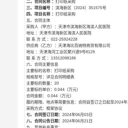
二、合同名称 ：
打印纸采购
三、项目编号 ：
滨海新区〔2024〕351575号
四、项目名称 ：
打印纸采购
五、合同主体
采购人（甲方）：天津市滨海新区海滨人民医院
地址 ：天津市滨海新区海滨人民医院
联 系 方 式 ：022-25924228
供应商（乙方）：天津海比百纳特商贸有限公司
地址 ：天津海河工业区聚兴道9号8129
联 系 方 式 ：13312098186
六、合同主要信息
主要标的名称：打印纸采购
规格型号：详见合同明细表
主要标的数量：20
主要标的单价：0.044（万元）
合同金额： 0.044（万元）
履约期限、地点等简要信息：合同自签订之日起至2024年1
采购方式：框架协议
七、合同签订日期：
2024年06月03日
八、合同公告日期：
2024年06月21日
九、其他补充事宜：