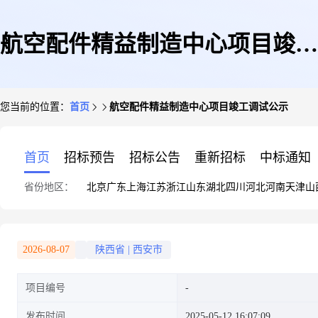
航空配件精益制造中心项目竣工
您当前的位置：
首页
航空配件精益制造中心项目竣工调试公示
调试公示
首页
招标预告
招标公告
重新招标
中标通知
省份地区：
北京
广东
上海
江苏
浙江
山东
湖北
四川
河北
河南
天津
山
2026-08-07
陕西省
|
西安市
项目编号
发布时间
2025-05-12 16:07:09