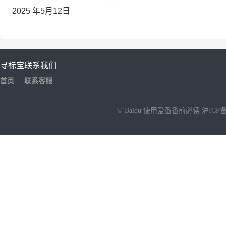
2025 年5月12日
寻标宝
联系我们
首页
联系客服
© Baidu
使用爱番番前必读
沪ICP备
NEW
HOT