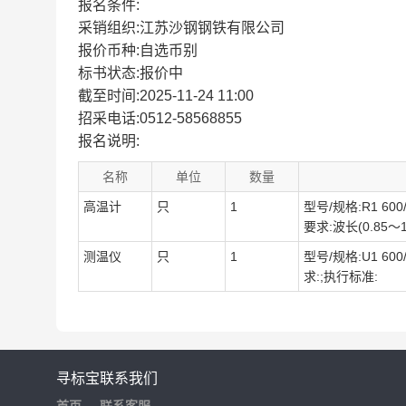
报名条件:
采销组织:江苏沙钢钢铁有限公司
报价币种:自选币别
标书状态:报价中
截至时间:2025-11-24 11:00
招采电话:0512-58568855
报名说明:
名称
单位
数量
高温计
只
1
型号/规格:R1 60
要求:波长(0.85
测温仪
只
1
型号/规格:U1 60
求:;执行标准:
寻标宝
联系我们