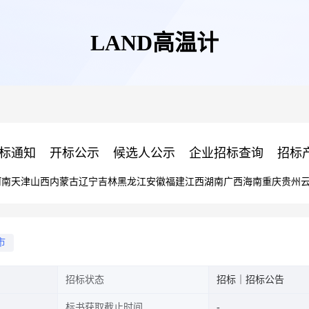
LAND高温计
标通知
开标公示
候选人公示
企业招标查询
招标
河南
天津
山西
内蒙古
辽宁
吉林
黑龙江
安徽
福建
江西
湖南
广西
海南
重庆
贵州
市
招标状态
招标｜招标公告
标书获取截止时间