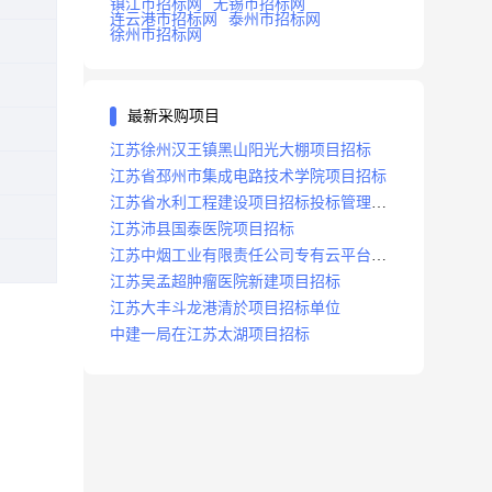
镇江市招标网
无锡市招标网
连云港市招标网
泰州市招标网
徐州市招标网
最新采购项目
江苏徐州汉王镇黑山阳光大棚项目招标
江苏省邳州市集成电路技术学院项目招标
江苏省水利工程建设项目招标投标管理办
法
江苏沛县国泰医院项目招标
江苏中烟工业有限责任公司专有云平台扩
容项目招标
江苏吴孟超肿瘤医院新建项目招标
江苏大丰斗龙港清於项目招标单位
中建一局在江苏太湖项目招标