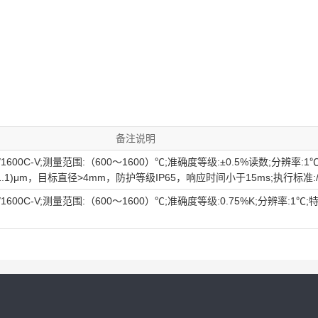
备注说明
0/1600C-V;测量范围:（600～1600）℃;准确度等级:±0.5%读数;分辨率:1
～1.1)μm，目标直径>4mm，防护等级IP65，响应时间小于15ms;执行标准:
0/1600C-V;测量范围:（600～1600）℃;准确度等级:0.75%K;分辨率:1℃;