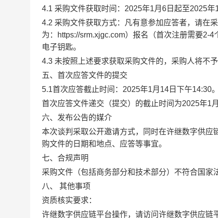
4.1 采购文件获取时间
：
2025年
1
月
6
日
起至
2025年
4.
2 采购文件获取方式：
凡有意参加应答者，请
在采
为：
http
s
://srm.xjgc.com）
报名（首次注册需要
2-
电子钥匙
。
4.
3
未按照上述要求获取采购文件的，采购人将不予
五、首次应答文件的提交
5.1首次应答截止时间：
2025年
1
月
14
日下午
1
4
:
3
0
首次应答文件递交（提交）的截止时间
为
2025年
1
六、发布公告的媒介
本次谈判采取公开邀请方式，同时在
许继数字
供应
购文件的日期和地点、应答等事宜。
七、合规声明
采购文件（包括商务部分和技术部分）不符合国家
八、
其他事项
资质核实要求：
许继数字
供应链
平台
操作，请访问
许继数字
供应链