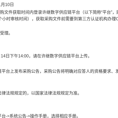
1
月
10
日
购文件获取时间内登录
许继数字
供应链
平台（
以下简称
“平台”
，
4个小时审核时间），获取采购文件前需要到第三方认证机构办理
受理。
。
月
14
日下午
1
4
:
0
0
，
请
在
许继数字
供应链
平台
上传。
链
平台
上发布采购公告，采购公告将明确对应答人的资格要求、
法律法规规定的，以国家法律法规规定为准。
平台
->系统公告->操作手册，选择相应手册。