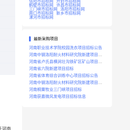
信阳市招标网
开封市招标网
鹤壁市招标网
许昌市招标网
三门峡市招标网
洛阳市招标网
周口市招标网
新乡市招标网
漯河市招标网
最新采购项目
河南职业技术学院校园洗衣项目招标公告
河南中钢洛阳耐火材料研究院新建项目招
标
河南省卢氏县横涧壮沟铁矿区矿山项目招
标公告
河南省六院新建项目招标
河南省体育综合训练中心项目招标公告
河南中钢洛阳耐火材料研究院新建项目招
标
河南桐粟牧业三门峡项目招标
河南获嘉微风发电项目招标信息
托
河南