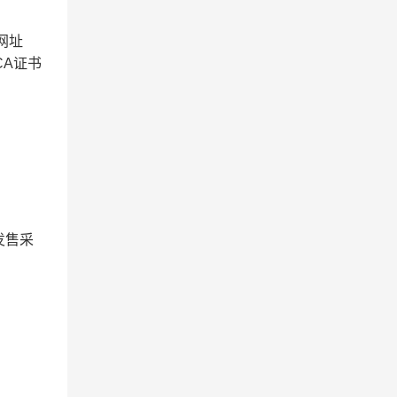
网址
CA证书
发售采