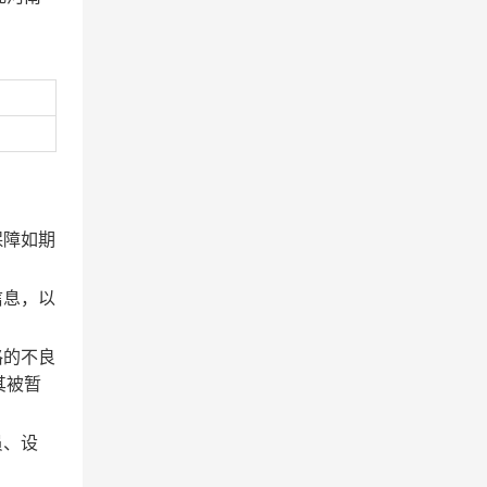
保障如期
信息，以
格的不良
其被暂
员、设