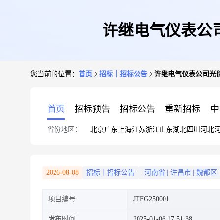
许继电气仪表公
您当前的位置：
首页
招标｜招标公告
许继电气仪表公司光
首页
招标预告
招标公告
重新招标
中
省份地区：
北京
广东
上海
江苏
浙江
山东
湖北
四川
河北
2026-08-08
招标｜招标公告
河南省
|
许昌市
|
魏都区
项目编号
JTFG250001
发布时间
2025-01-06 17:51:38