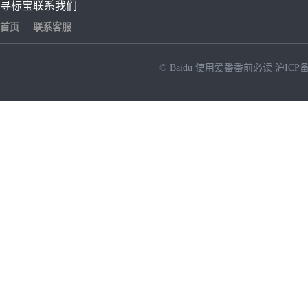
寻标宝
联系我们
首页
联系客服
© Baidu
使用爱番番前必读
沪ICP备
NEW
HOT
暂时没有搜索结果…