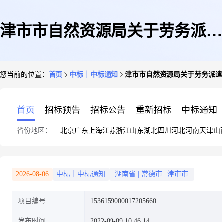
津市市自然资源局关于劳务派遣
您当前的位置：
首页
中标｜中标通知
津市市自然资源局关于劳务派遣
服务的网上超市采购项目成交公
首页
招标预告
招标公告
重新招标
中标通知
省份地区：
北京
广东
上海
江苏
浙江
山东
湖北
四川
河北
河南
天津
山
告
2026-08-06
中标｜中标通知
湖南省
|
常德市
|
津市市
项目编号
1536159000017205660
发布时间
2022-09-09 10:46:14