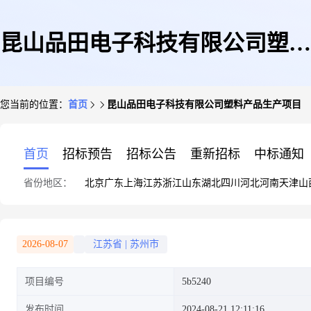
昆山品田电子科技有限公司塑料
您当前的位置：
首页
昆山品田电子科技有限公司塑料产品生产项目
产品生产项目
首页
招标预告
招标公告
重新招标
中标通知
省份地区：
北京
广东
上海
江苏
浙江
山东
湖北
四川
河北
河南
天津
山
2026-08-07
江苏省
|
苏州市
项目编号
5b5240
发布时间
2024-08-21 12:11:16