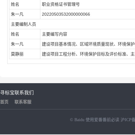
姓名
职业资格证书管理号
朱一凡
20220503532000000066
主要编制人员
姓名
主要编写内容
朱一凡
建设项目基本情况、区域环境质量现状、环境保护
莫静丽
建设项目工程分析、环境保护目标及评价标准、主
寻标宝
联系我们
首页
联系客服
© Baidu
使用爱番番前必读
沪ICP备