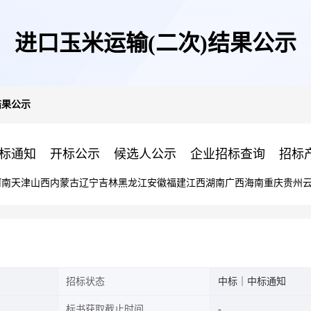
进口玉米运输(二次)结果公示
结果公示
标通知
开标公示
候选人公示
企业招标查询
招标
河南
天津
山西
内蒙古
辽宁
吉林
黑龙江
安徽
福建
江西
湖南
广西
海南
重庆
贵州
招标状态
中标｜中标通知
标书获取截止时间