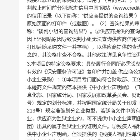
残疾人就业政府采购政策，适用于（合同包1）。信
判截止时间前分别通过“信用中国”网站（www.creditch
的信用记录（以下简称：“供应商提供的查询结果”
原始页面的打印件（或截图）。（2）查询结果的
称：“谈判小组的查询结果”）。②供应商提供的查
因上述网站原因导致谈判小组无法查询供应商信用
打印后随采购文件一并存档），以供应商提供的查
息的，其资格审查不合格。其他政策详见竞争性谈
3.本项目的特定资格要求：具备履行合同所必需设
有效的《保安服务许可证》复印件并加盖 供应商
小企业采购）：①本项目专门面向符合财政部、工信
本磋商文件规定的范本提供《中小企业声明函》（工
息化部、国家统计局、国家发展和改革委员会、财政部
号）规定的划分标准，并按照国家统计局关于印发《统
213号）规定准确划分企业类型，若磋商文件中的
业，供应商为监狱企业的，可不提供中小企业声明
团）出具的属于监狱企业的证明文件。③残疾人福
供中小企业声明函，但须提供的《残疾人福利性单