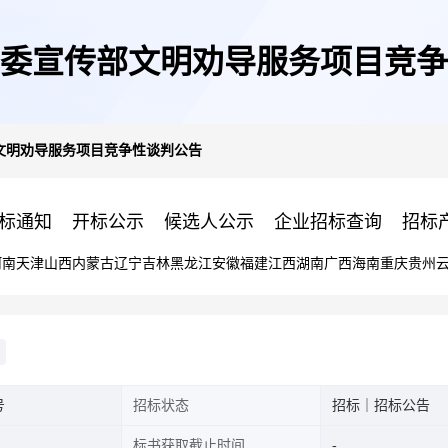
委宣传部文明劝导服务项目竞争
文明劝导服务项目竞争性谈判公告
标通知
开标公示
候选人公示
企业招标查询
招标
河南
天津
山西
内蒙古
辽宁
吉林
黑龙江
安徽
福建
江西
湖南
广西
海南
重庆
贵州
号
招标状态
招标｜招标公告
标书获取截止时间