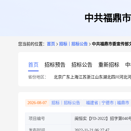
中共福鼎市
您当前的位置：
首页
招标｜招标公告
中共福鼎市委宣传部
首页
招标预告
招标公告
重新招标
中
省份地区：
北京
广东
上海
江苏
浙江
山东
湖北
四川
河北
2026-08-07
招标｜招标公告
福建省
|
宁德市
|
福鼎市
项目编号
闽恒实【FD-2022】招字第040
发布时间
2022-11-21 06:27:47