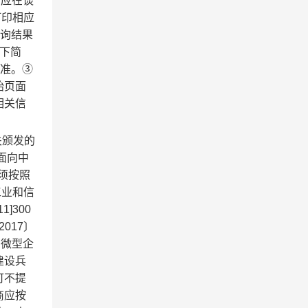
商应在谈
并打印相应
查询结果
下简
为准。③
始页面
相关信
关颁发的
面向中
须按照
工业和信
]300
017〕
、微型企
建设兵
可不提
商应按