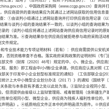
用记录，适用于（合同包1），按照下列规定执行：（1）供应
ina.gov.cn）、中国政府采购网（www.ccgp.gov.cn）查询
），供应商提供的查询结果应为其通过上述网站获取的信用信息
审查：①由
谈判
小组通过上述网站查询并打印供应商信用记录（以
询结果与谈判小组的查询结果不一致的，以谈判小组的查询结果
记录的（谈判小组应将通过上述网站查询供应商信用记录时的原
询结果为准。④查询结果存在供应商应被拒绝参与政府采购活动
判文件规定。
备和专业技术能力专项证明材料（若有）：供应商需提供公安机
公章，否则资格审查不合格。落实政府采购政策的证明材料（专门
部文件（财库〔2020〕46号）规定的中、小、微企业。供应商
程、服务）即工程由中/小/微/企业承建。供应商应认真对照《
关于印发中小企业划型标准规定的通知》（工信部联企业[2011
计上大中小微型企业划分办法（201 7）》的通知（国统字〔2
有关条款与本条款有矛盾之处以此处为准。②监狱企业视同小型
函，但须提供由省级以上监狱管理局、戒毒管理局（含新疆生产
利性单位视同小型、微型企业，供应商为残疾人福利性单位的，
位声明函》。④纸质响应文件正本中的声明函须为原件。※供应