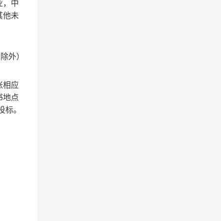
业，中
其他未
假日除外）
账相应
书地点
理投标。