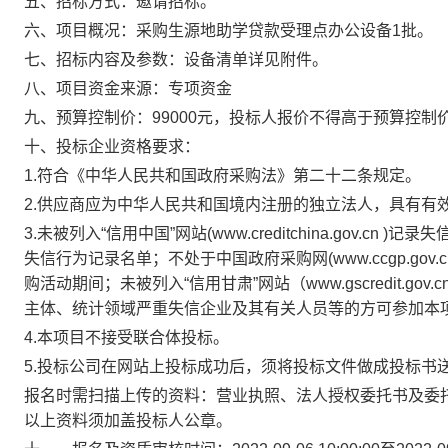
五、招标方式：
邀请招标。
六、项目概况：
采购生源地助学贷款受理点办公设备
1
批。
七、招标内容及参数：
设备清单详见附件。
八、项目资金来源：
专项资金
九、预算控制价：
99000
元，投标人报价不得高于预算控制
十、投标企业资格要求：
1.
符合《中华人民共和国政府采购法》第二十二条规定。
2.
供应商应为中华人民共和国境内注册的独立法人，具有有
3.
未被列入“信用中国”网站
(www.creditchina.gov.cn )
记录失
失信行为记录名单；不处于中国政府采购网
(www.ccgp.gov.c
购活动期间；未被列入“信用甘肃”网站（
www.gscredit.gov.c
主体、统计领域严重失信企业及其有关人员等的方可参加本
4.
本项目不接受联合体投标。
5.
投标公司在网站上投标成功后，须将投标文件做成投标书
报名时需扫描上传的资料：营业执照、法人授权委托书及委
以上资料须加盖投标人公章。