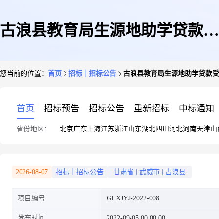
古浪县教育局生源地助学贷款受
您当前的位置：
首页
招标｜招标公告
古浪县教育局生源地助学贷款受
理点办公设备采购项目(二次)招
首页
招标预告
招标公告
重新招标
中标通知
省份地区：
北京
广东
上海
江苏
浙江
山东
湖北
四川
河北
河南
天津
山
标公告
2026-08-07
招标｜招标公告
甘肃省
|
武威市
|
古浪县
项目编号
GLXJYJ-2022-008
发布时间
2022-09-05 00:00:00