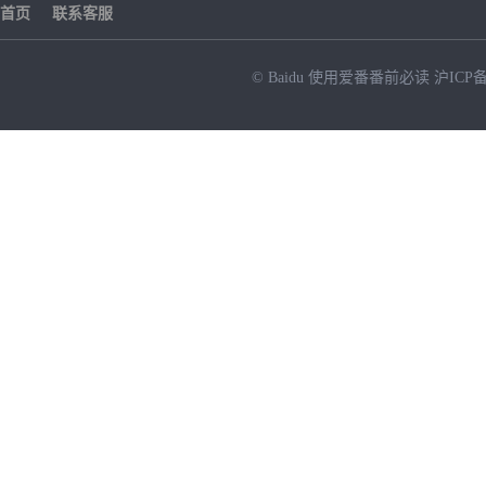
首页
联系客服
© Baidu
使用爱番番前必读
沪ICP备
NEW
HOT
暂时没有搜索结果…