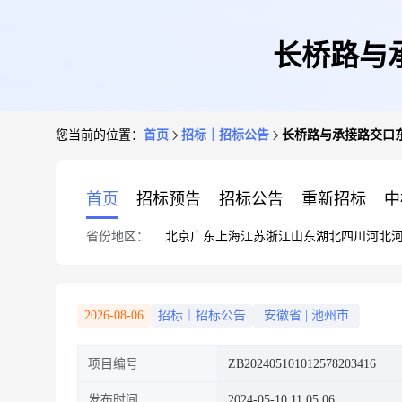
长桥路与
您当前的位置：
首页
招标｜招标公告
长桥路与承接路交口
首页
招标预告
招标公告
重新招标
中
省份地区：
北京
广东
上海
江苏
浙江
山东
湖北
四川
河北
2026-08-06
招标｜招标公告
安徽省
|
池州市
项目编号
ZB202405101012578203416
发布时间
2024-05-10 11:05:06