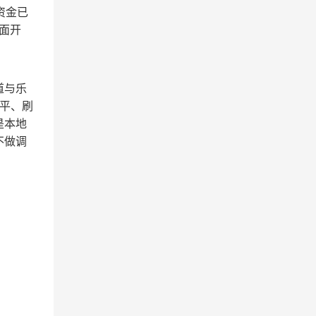
资金已
见面开
道与乐
平、刷
是本地
不做调