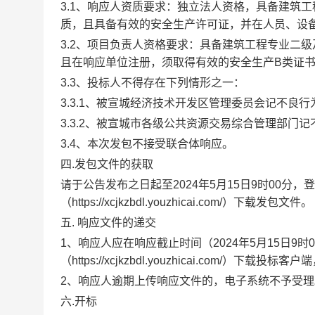
3.1、响应人资质要求：独立法人资格，具备建筑
质，且具备有效的安全生产许可证，并在人员、设
3.2、项目负责人资格要求：具备建筑工程专业二
且在响应单位注册，须取得有效的安全生产B类证
3.3、投标人不得存在下列情形之一：
3.3.1、被宣城经济技术开发区管理委员会记不良
3.3.2、被宣城市各级公共资源交易综合管理部门
3.4、本次发包不接受联合体响应。
四
.发包文件的获取
请于公告发布之日起至
2024年
5月15日9
时
00分，
登
（https://xcjkzbdl.youzhicai.com/）下载
发包文件。
五
.
响应文件
的递交
1、响应
人应在响应截止时间（
2024年
5月15日9
时
（https://xcjkzbdl.youzhicai.com/）下载投
2、响应人逾期上传响应文件的，电子系统不予受理
六
.
开标