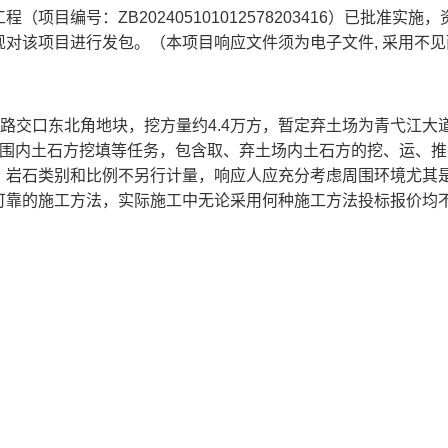
工程
（项目编号：
ZB202405101012578203416）已批准
实施，
现对该项目进行发包。
（本项目
响应文件
须为电子文件
, 采用不
接路交口东北角地块，挖方量约
4.4
万方，暂定弃土场为青弋江大
范围内土石方挖填等任务，包含取、弃土场内土石方的挖、运、推
、岩石类别和比例不另行计量，响应人应充分考虑周围环境尤其
可靠的施工方法，实际施工中无论采用何种施工方法投标报价均