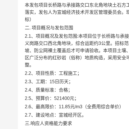
本发包项目长桥路与承接路交口东北角地块土石方
落实，发包人为
宣城经济技术开发区管理委员会
。
标）
二
. 项目概况与发包范围
2.1、项目
概况及发包范围
:本项目位于长桥路与承
义岗路交口西北角地块，综合运距约
3公里。招标
坡、防尘网裸土覆盖后才可申请验收。本项目土壤
区广泛分布的红砂岩（俗称）地质构造，采用安全
整。
2.2、项目性质：工程施工；
2.3、工期：15日历天；
2.4、质量标准：合格；
2.5、预算价：
521400
元；
2.6、最高限
价：
11.85元/m3（全费用综合单价）
2.7、建设地点：宣城经开区。
三
.
响应
人资格能力要求