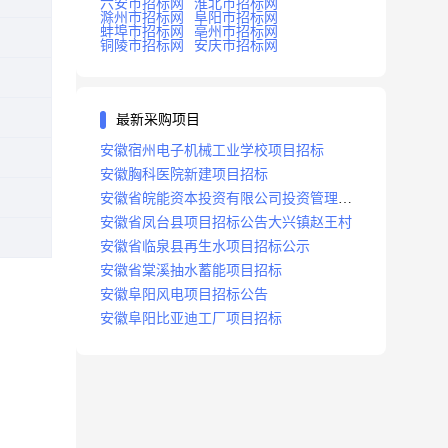
六安市招标网
淮北市招标网
滁州市招标网
阜阳市招标网
蚌埠市招标网
亳州市招标网
铜陵市招标网
安庆市招标网
最新采购项目
安徽宿州电子机械工业学校项目招标
安徽胸科医院新建项目招标
安徽省皖能资本投资有限公司投资管理系
统建设项目招标
安徽省凤台县项目招标公告大兴镇赵王村
安徽省临泉县再生水项目招标公示
安徽省棠溪抽水蓄能项目招标
安徽阜阳风电项目招标公告
安徽阜阳比亚迪工厂项目招标