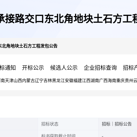
承接路交口东北角地块土石方工
东北角地块土石方工程发包公告
标通知
开标公示
候选人公示
企业招标查询
招标
河南
天津
山西
内蒙古
辽宁
吉林
黑龙江
安徽
福建
江西
湖南
广西
海南
重庆
贵州
招标状态
招标｜招标公告
标书获取截止时间