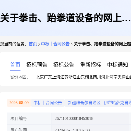
关于拳击、跆拳道设备的网上超
您当前的位置：
首页
中标｜合同公告
关于拳击、跆拳道设备的网上超
市合同公告
首页
招标预告
招标公告
重新招标
中标通知
省份地区：
北京
广东
上海
江苏
浙江
山东
湖北
四川
河北
河南
天津
山
2026-08-09
中标｜合同公告
新疆维吾尔自治区
|
伊犁哈萨克自
项目编号
2671101000010453018
发布时间
2024-03-17 16:02:33