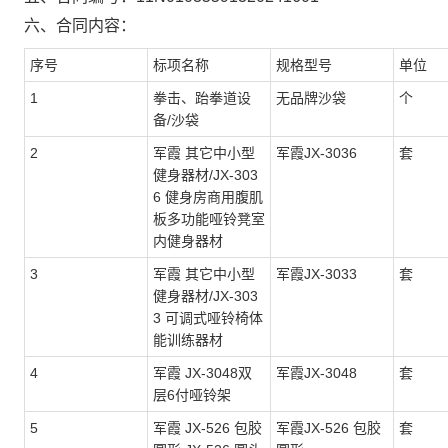
六、合同内容：
序号
标项名称
规格型号
单位
1
拳击、跆拳道设
无品牌沙袋
个
备/沙袋
2
军霞 其它中小型
军霞JX-3036
套
健身器材/JX-303
6 健身房商用腹肌
板多功能哑铃凳室
内健身器材
3
军霞 其它中小型
军霞JX-3033
套
健身器材/JX-303
3 可调式哑铃椅体
能训练器材
4
军霞 JX-3048双
军霞JX-3048
套
层6付哑铃架
5
军霞 JX-526 包胶
军霞JX-526 包胶
套